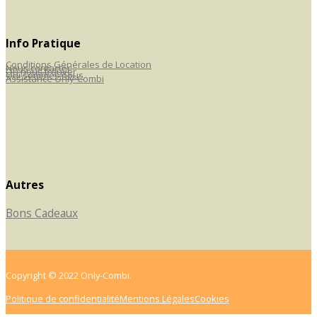
Info Pratique
Conditions Générales de Location
Nous contacter
Où nous trouver
Qui sommes nous
Assistance Only-Combi
Autres
Bons Cadeaux
Copyright © 2022 Only-Combi.
Politique de confidentialité
Mentions Légales
Cookies