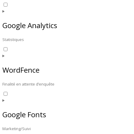
Consent
to
service
automattic
Google Analytics
Statistiques
Consent
to
service
google-
WordFence
analytics
Finalité en attente d’enquête
Consent
to
service
wordfence
Google Fonts
Marketing/Suivi