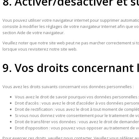
8. Activer/désactiver et 
Vous pouvez utiliser votre navigateur internet pour supprimer automat
consiste à modifier les réglages de votre navigateur Internet afin que v
section Aide de votre navigateur.
Veuillez noter que notre site web peut ne pas marcher correctement si 
lorsque vous revisiterez notre site web.
9. Vos droits concernant
Vous avez les droits suivants concernant vos données personnelles :
Vous avez le droit de savoir pourquoi vos données personnelles s
Droit d’accès : vous avez le droit d’accéder à vos données perso
Droit de rectification : vous avez le droit à tout moment de compl
Si vous nous donnez votre consentement pour le traitement de v
Droit de transférer vos données : vous avez le droit de demander
Droit d’opposition : vous pouvez vous opposer au traitement de v
Pour exercer ces droits, veuillez nous contacter. Veuillez vous référer