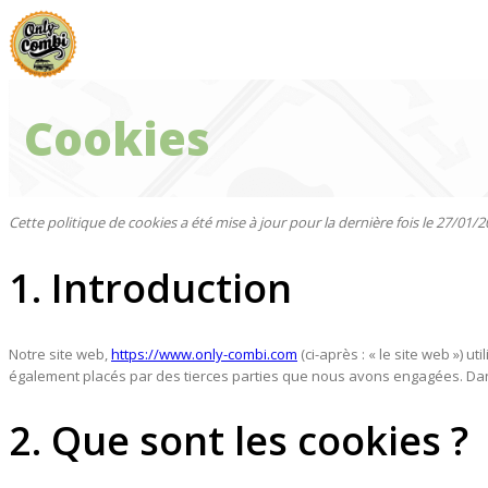
Aller
au
contenu
Cookies
Cette politique de cookies a été mise à jour pour la dernière fois le 27/0
1. Introduction
Notre site web,
https://www.only-combi.com
(ci-après : « le site web ») u
également placés par des tierces parties que nous avons engagées. Dans
2. Que sont les cookies ?