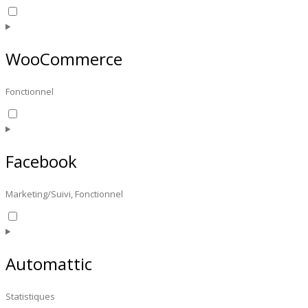
Consent
to
service
wordpress
WooCommerce
Fonctionnel
Consent
to
service
woocommerce
Facebook
Marketing/Suivi, Fonctionnel
Consent
to
service
facebook
Automattic
Statistiques