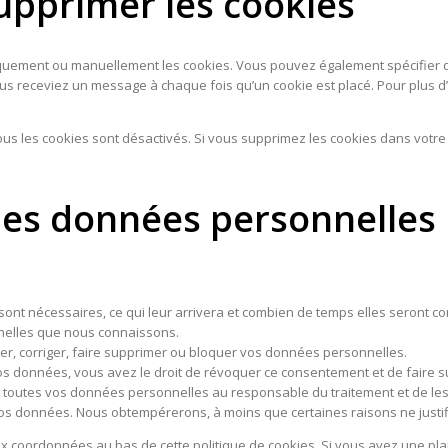
supprimer les cookies
iquement ou manuellement les cookies. Vous pouvez également spécifier q
ous receviez un message à chaque fois qu’un cookie est placé. Pour plus d’
tous les cookies sont désactivés. Si vous supprimez les cookies dans votr
 les données personnelles
ont nécessaires, ce qui leur arrivera et combien de temps elles seront c
nnelles que nous connaissons.
éter, corriger, faire supprimer ou bloquer vos données personnelles.
os données, vous avez le droit de révoquer ce consentement et de faire 
 toutes vos données personnelles au responsable du traitement et de les t
os données. Nous obtempérerons, à moins que certaines raisons ne justifi
 aux coordonnées au bas de cette politique de cookies. Si vous avez une p