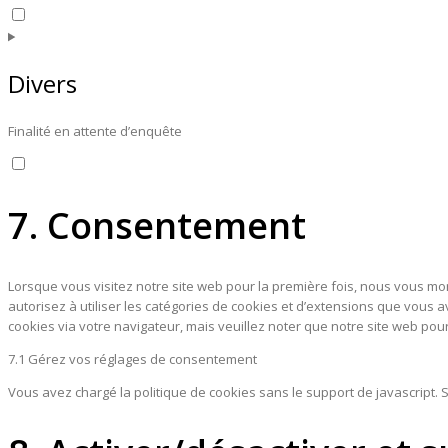
Consent
to
service
google-
Divers
fonts
Finalité en attente d’enquête
Consent
to
service
7. Consentement
divers
Lorsque vous visitez notre site web pour la première fois, nous vous mo
autorisez à utiliser les catégories de cookies et d’extensions que vous 
cookies via votre navigateur, mais veuillez noter que notre site web pou
7.1 Gérez vos réglages de consentement
Vous avez chargé la politique de cookies sans le support de javascript. 